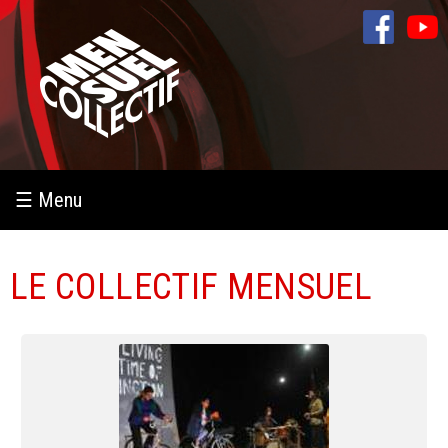
Aller au
contenu
principal
☰ Menu
LE COLLECTIF MENSUEL